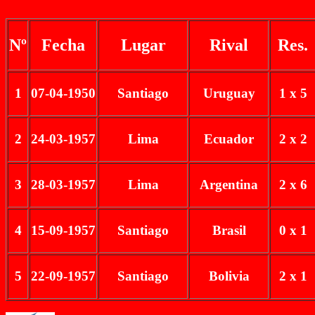
Nº
Fecha
Lugar
Rival
Res.
1
07-04-1950
Santiago
Uruguay
1 x 5
2
24-03-1957
Lima
Ecuador
2 x 2
3
28-03-1957
Lima
Argentina
2 x 6
4
15-09-1957
Santiago
Brasil
0 x 1
5
22-09-1957
Santiago
Bolivia
2 x 1