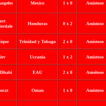
Angeles
Mexico
1 x 0
Amistoso
ort
Honduras
0 x 2
Amistoso
erdale
uique
Trinidad y Tobago
2 x 0
Amistoso
iev
Ucrania
1 x 2
Amistoso
Dhabi
EAU
2 x 0
Amsitoso
scat
Oman
1 x 0
Amistoso