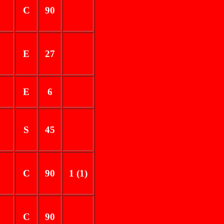
C
90
E
27
E
6
S
45
C
90
1 (1)
C
90