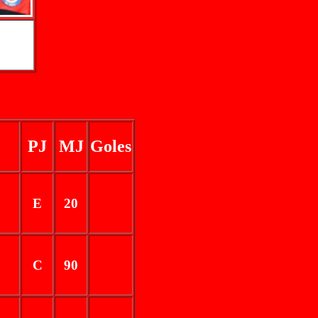
PJ
MJ
Goles
E
20
C
90