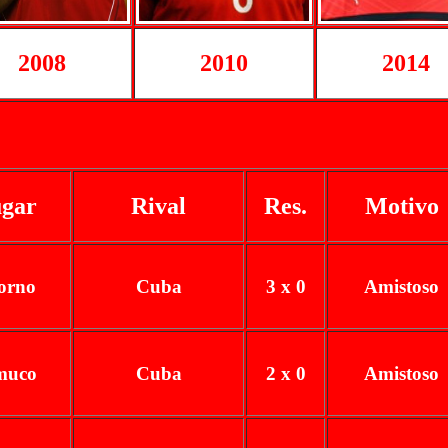
2008
2010
2014
gar
Rival
Res.
Motivo
orno
Cuba
3 x 0
Amistoso
muco
Cuba
2 x 0
Amistoso