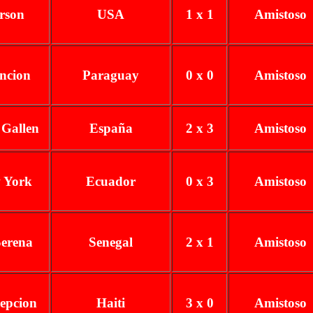
rson
USA
1 x 1
Amistoso
ncion
Paraguay
0 x 0
Amistoso
 Gallen
España
2 x 3
Amistoso
 York
Ecuador
0 x 3
Amistoso
Serena
Senegal
2 x 1
Amistoso
epcion
Haiti
3 x 0
Amistoso