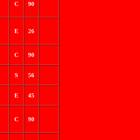
C
90
E
26
C
90
S
56
E
45
C
90