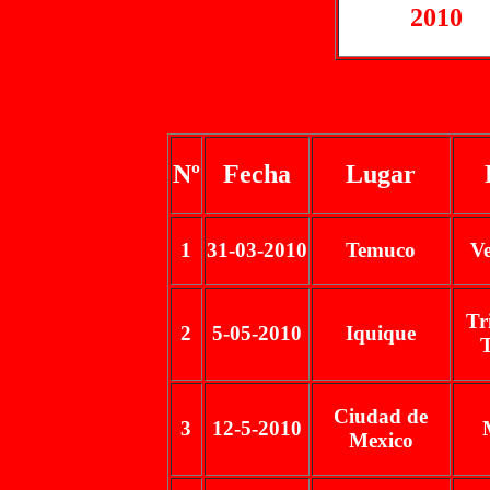
2010
Nº
Fecha
Lugar
1
31-03-2010
Temuco
Ve
Tr
2
5-05-2010
Iquique
Ciudad de
3
12-5-2010
Mexico