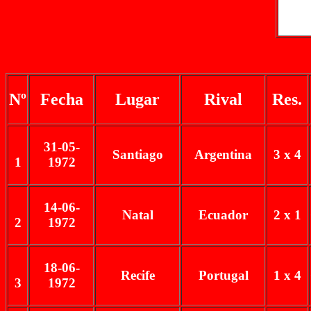
Nº
Fecha
Lugar
Rival
Res.
31-05-
Santiago
Argentina
3 x 4
1
1972
14-06-
Natal
Ecuador
2 x 1
2
1972
18-06-
Recife
Portugal
1 x 4
3
1972