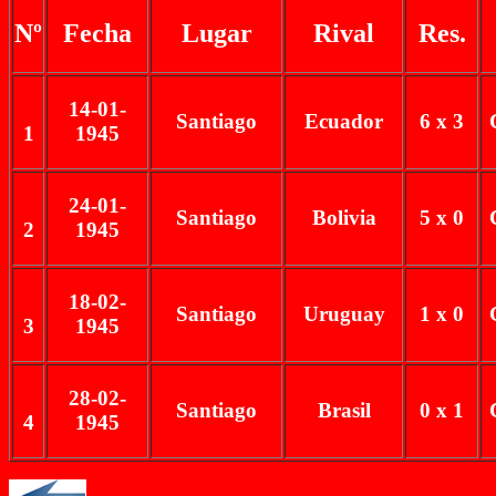
Nº
Fecha
Lugar
Rival
Res.
14-01-
Santiago
Ecuador
6 x 3
1
1945
24-01-
Santiago
Bolivia
5 x 0
2
1945
18-02-
Santiago
Uruguay
1 x 0
3
1945
28-02-
Santiago
Brasil
0 x 1
4
1945