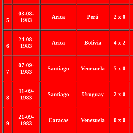
03-08-
Arica
Perú
2 x 0
5
1983
24-08-
Arica
Bolivia
4 x 2
6
1983
07-09-
Santiago
Venezuela
5 x 0
7
1983
11-09-
Santiago
Uruguay
2 x 0
8
1983
21-09-
Caracas
Venezuela
0 x 0
9
1983