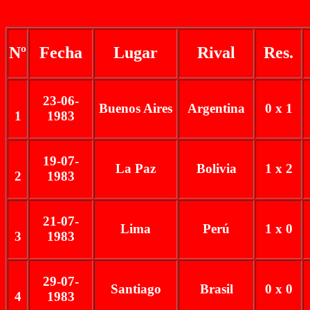
Nº
Fecha
Lugar
Rival
Res.
23-06-
Buenos Aires
Argentina
0 x 1
1
1983
19-07-
La Paz
Bolivia
1 x 2
2
1983
21-07-
Lima
Perú
1 x 0
3
1983
29-07-
Santiago
Brasil
0 x 0
4
1983