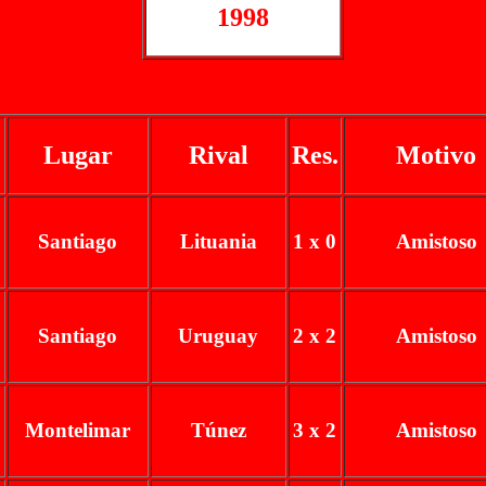
1998
Lugar
Rival
Res.
Motivo
Santiago
Lituania
1 x 0
Amistoso
Santiago
Uruguay
2 x 2
Amistoso
Montelimar
Túnez
3 x 2
Amistoso