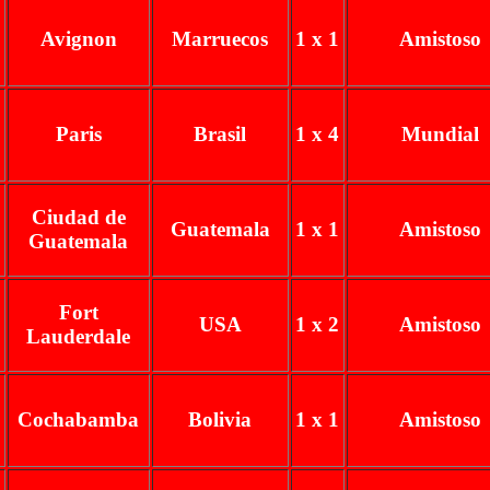
Avignon
Marruecos
1 x 1
Amistoso
Paris
Brasil
1 x 4
Mundial
Ciudad de
Guatemala
1 x 1
Amistoso
Guatemala
Fort
USA
1 x 2
Amistoso
Lauderdale
Cochabamba
Bolivia
1 x 1
Amistoso