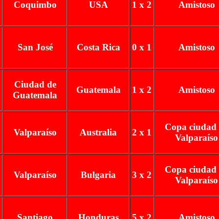
Coquimbo
USA
1 x 2
Amistoso
San José
Costa Rica
0 x 1
Amistoso
Ciudad de
Guatemala
1 x 2
Amistoso
Guatemala
Copa ciudad
Valparaíso
Australia
2 x 1
Valparaíso
Copa ciudad
Valparaíso
Bulgaria
3 x 2
Valparaíso
Santiago
Honduras
5 x 2
Amistoso