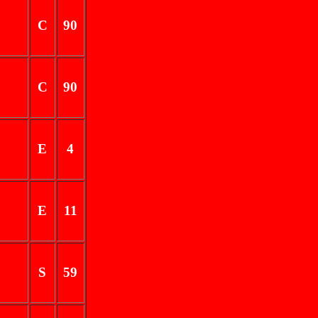
C
90
C
90
E
4
E
11
S
59