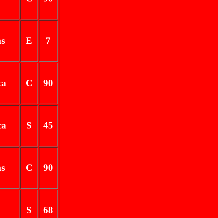
as
E
7
ca
C
90
ca
S
45
as
C
90
S
68