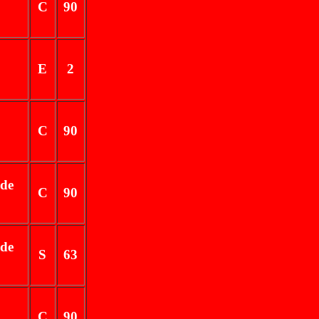
C
90
E
2
C
90
 de
C
90
 de
S
63
C
90