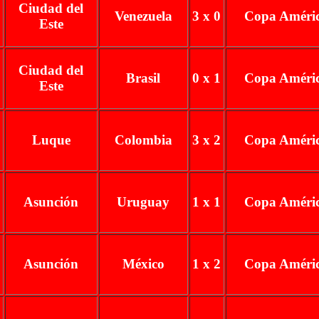
Ciudad del
Venezuela
3 x 0
Copa Améri
Este
Ciudad del
Brasil
0 x 1
Copa Améri
Este
Luque
Colombia
3 x 2
Copa Améri
Asunción
Uruguay
1 x 1
Copa Améri
Asunción
México
1 x 2
Copa Améri