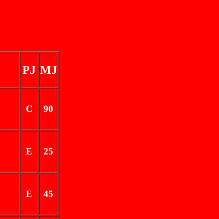
PJ
MJ
C
90
E
25
E
45