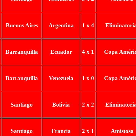
Buenos Aires
Argentina
1 x 4
Eliminatori
Barranquilla
Ecuador
4 x 1
Copa Améri
Barranquilla
Venezuela
1 x 0
Copa Améri
Santiago
Bolivia
2 x 2
Eliminatori
Santiago
Francia
2 x 1
Amistoso