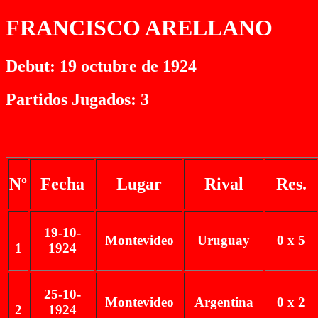
FRANCISCO ARELLANO
Debut: 19 octubre de 1924
Partidos Jugados: 3
Nº
Fecha
Lugar
Rival
Res.
19-10-
Montevideo
Uruguay
0 x 5
1
1924
25-10-
Montevideo
Argentina
0 x 2
2
1924