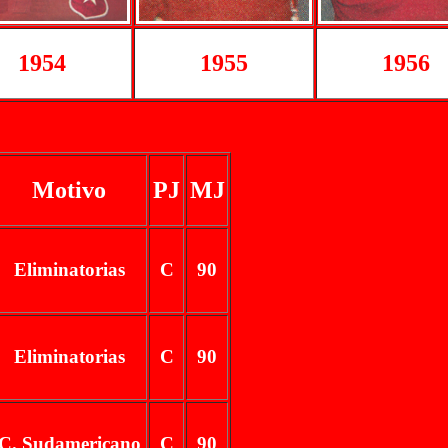
1954
1955
1956
Motivo
PJ
MJ
Eliminatorias
C
90
Eliminatorias
C
90
C. Sudamericano
C
90