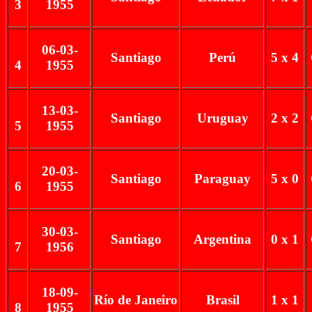
3
1955
06-03-
Santiago
Perú
5 x 4
4
1955
13-03-
Santiago
Uruguay
2 x 2
5
1955
20-03-
Santiago
Paraguay
5 x 0
6
1955
30-03-
Santiago
Argentina
0 x 1
7
1956
18-09-
Río de Janeiro
Brasil
1 x 1
8
1955