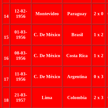
12-02-
Montevideo
Paraguay
2 x 0
14
1956
01-03-
C. De México
Brasil
1 x 2
15
1956
08-03-
C. De México
Costa Rica
1 x 2
16
1956
11-03-
C. De México
Argentina
0 x 3
17
1956
21-03-
Lima
Colombia
2 x 3
18
1957