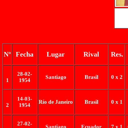
Nº
Fecha
Lugar
Rival
Res.
28-02-
Santiago
Brasil
0 x 2
1
1954
14-03-
Río de Janeiro
Brasil
0 x 1
2
1954
27-02-
Santiago
Ecuador
7 x 1