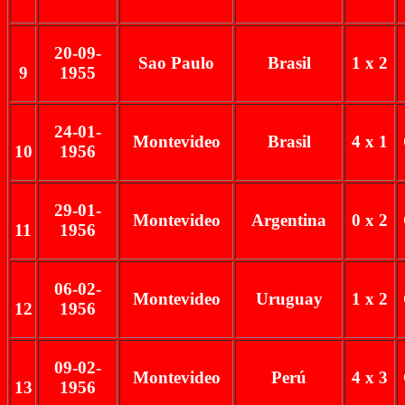
20-09-
Sao Paulo
Brasil
1 x 2
9
1955
24-01-
Montevideo
Brasil
4 x 1
10
1956
29-01-
Montevideo
Argentina
0 x 2
11
1956
06-02-
Montevideo
Uruguay
1 x 2
12
1956
09-02-
Montevideo
Perú
4 x 3
13
1956