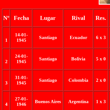
Nº
Fecha
Lugar
Rival
Res.
14-01-
Santiago
Ecuador
6 x 3
1
1945
24-01-
Santiago
Bolivia
5 x 0
2
1945
31-01-
Santiago
Colombia
2 x 0
3
1945
27-01-
Buenos Aires
Argentina
1 x 3
4
1946