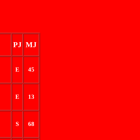
PJ
MJ
E
45
E
13
S
68