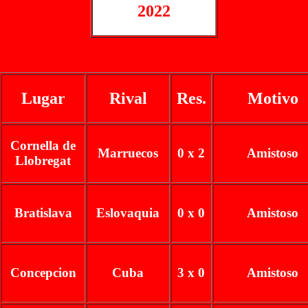
2022
Lugar
Rival
Res.
Motivo
Cornella de
Marruecos
0 x 2
Amistoso
Llobregat
Bratislava
Eslovaquia
0 x 0
Amistoso
Concepcion
Cuba
3 x 0
Amistoso