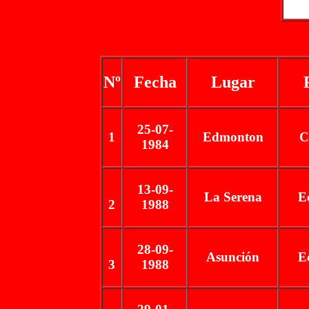
Nº
Fecha
Lugar
25-07-
1
Edmonton
C
1984
13-09-
La Serena
E
2
1988
28-09-
Asunción
E
3
1988