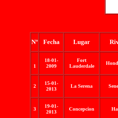
Nº
Fecha
Lugar
Ri
18-01-
Fort
Hond
1
2009
Lauderdale
15-01-
2
La Serena
Sene
2013
19-01-
3
Concepcion
Hai
2013