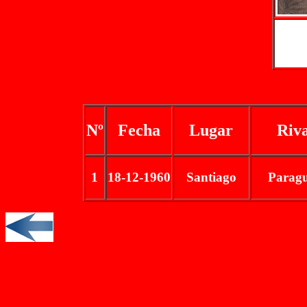
Nº
Fecha
Lugar
Riva
1
18-12-1960
Santiago
Parag