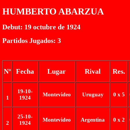
HUMBERTO ABARZUA
Debut: 19 octubre de 1924
Partidos Jugados: 3
Nº
Fecha
Lugar
Rival
Res.
19-10-
Montevideo
Uruguay
0 x 5
1
1924
25-10-
Montevideo
Argentina
0 x 2
2
1924