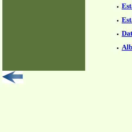
Est
Est
Dat
Al