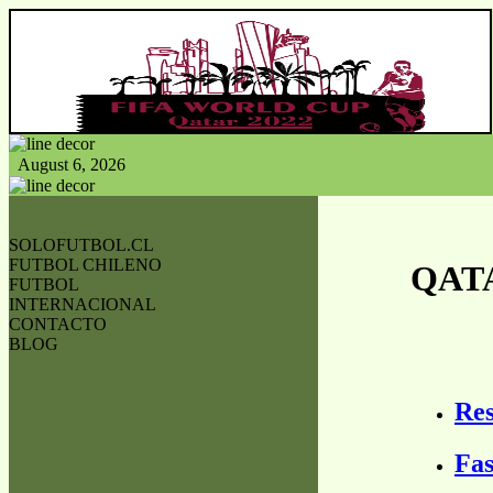
August 6, 2026
SOLOFUTBOL.CL
FUTBOL CHILENO
QATA
FUTBOL
INTERNACIONAL
CONTACTO
BLOG
Res
Fas