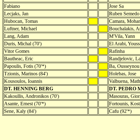
Fabiano
Jose Sa
Lecjaks, Jan
Ruben Semedo
Hubocan, Tomas
Camara, Moham
Luftner, Michael
Bouchalakis, A
Lang, Adam
M'Vila, Yann
Duris, Michal (70')
El Arabi, Youss
Vitor Gomes
Rafinha
Bautheac, Eric
Randjelovic, La
Papoulis, Fotis (70'*)
Ba, Ousseynou
Tzionis, Marinos (84')
Holebas, Jose
Kousoulos, Ioannis
Valbuena, Math
DT. HENNING BERG
DT. PEDRO 
Kakoullis, Andronikos (70')
Masouras, Gior
Asante, Ernest (70'*)
Fortounis, Kost
Sene, Kaly (84')
Cafu (92'*)