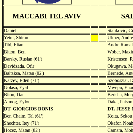
MACCABI TEL AVIV
SA
Daniel
Stankovic, C
Yeini, Shiran
Ulmer, Andre
Tibi, Eitan
Andre Ramal
Bitton, Ben
Wober, Maxim
Barsky, Ruslan (61')
Kristensen, 
Davidzada, Ofir
Okugawa, Ma
Baltaksa, Matan (82')
Bernede, Ant
Karzev, Eden (71')
Szoboszlai, D
Golasa, Eyal
Mwepu, Eno
Biton, Dan
Berisha, Mer
Almog, Eylon
Daka, Patson
DT. GIORGIOS DONIS
DT. JESS
Ben Chaim, Tal (61')
Koita, Sekou 
Shechter, Itey (71')
Okafor, Noah
Hozez, Matan (82')
Camara, Moh