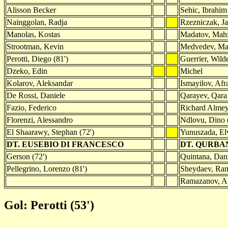
Alisson Becker
Sehic, Ibrahim
Nainggolan, Radja
Rzezniczak, J
Manolas, Kostas
Madatov, Mahi
Strootman, Kevin
Medvedev, Ma
Perotti, Diego (81')
Guerrier, Wild
Dzeko, Edin
Michel
Kolarov, Aleksandar
Ismayilov, Afr
De Rossi, Daniele
Qarayev, Qara
Fazio, Federico
Richard Alme
Florenzi, Alessandro
Ndlovu, Dino 
El Shaarawy, Stephan (72')
Yunuszada, El
DT. EUSEBIO DI FRANCESCO
DT. QURB
Gerson (72')
Quintana, Dani
Pellegrino, Lorenzo (81')
Sheydaev, Rami
Ramazanov, Ag
Gol: Perotti (53')