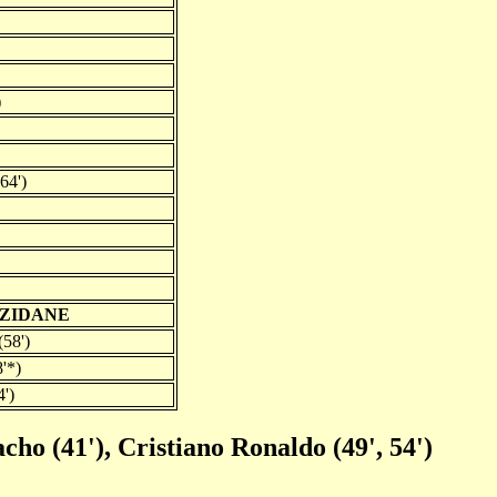
)
64')
 ZIDANE
58')
'*)
4')
cho (41'), Cristiano Ronaldo (49', 54')