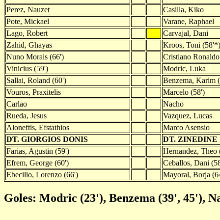
Perez, Nauzet
Casilla, Kiko
Pote, Mickael
Varane, Raphael
Lago, Robert
Carvajal, Dani
Zahid, Ghayas
Kroos, Toni (58'*
Nuno Morais (66')
Cristiano Ronaldo
Vinicius (59')
Modric, Luka
Sallai, Roland (60')
Benzema, Karim (
Vouros, Praxitelis
Marcelo (58')
Carlao
Nacho
Rueda, Jesus
Vazquez, Lucas
Aloneftis, Efstathios
Marco Asensio
DT. GIORGIOS DONIS
DT. ZINEDINE
Farias, Agustin (59')
Hernandez, Theo (
Efrem, George (60')
Ceballos, Dani (58
Ebecilio, Lorenzo (66')
Mayoral, Borja (6
Goles: Modric (23'), Benzema (39', 45'), Na