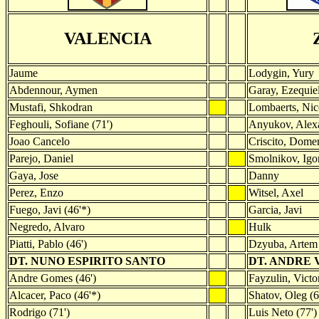
VALENCIA
Jaume
Lodygin, Yury
Abdennour, Aymen
Garay, Ezequie
Mustafi, Shkodran
Lombaerts, Nic
Feghouli, Sofiane (71')
Anyukov, Alexa
Joao Cancelo
Criscito, Dome
Parejo, Daniel
Smolnikov, Igor
Gaya, Jose
Danny
Perez, Enzo
Witsel, Axel
Fuego, Javi (46'*)
Garcia, Javi
Negredo, Alvaro
Hulk
Piatti, Pablo (46')
Dzyuba, Artem 
DT. NUNO ESPIRITO SANTO
DT. ANDRE 
Andre Gomes (46')
Fayzulin, Victor
Alcacer, Paco (46'*)
Shatov, Oleg (6
Rodrigo (71')
Luis Neto (77')