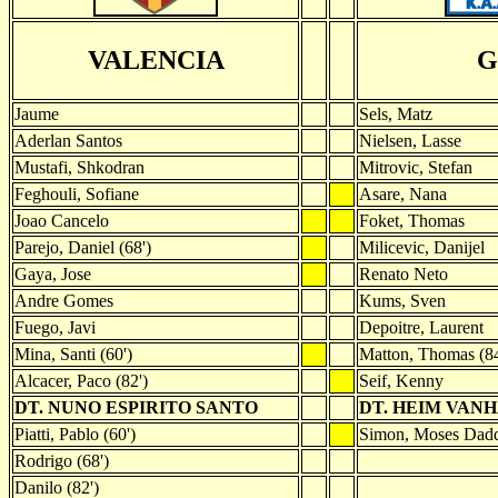
VALENCIA
G
Jaume
Sels, Matz
Aderlan Santos
Nielsen, Lasse
Mustafi, Shkodran
Mitrovic, Stefan
Feghouli, Sofiane
Asare, Nana
Joao Cancelo
Foket, Thomas
Parejo, Daniel (68')
Milicevic, Danijel
Gaya, Jose
Renato Neto
Andre Gomes
Kums, Sven
Fuego, Javi
Depoitre, Laurent
Mina, Santi (60')
Matton, Thomas (84
Alcacer, Paco (82')
Seif, Kenny
DT. NUNO ESPIRITO SANTO
DT. HEIM VA
Piatti, Pablo (60')
Simon, Moses Dadd
Rodrigo (68')
Danilo (82')