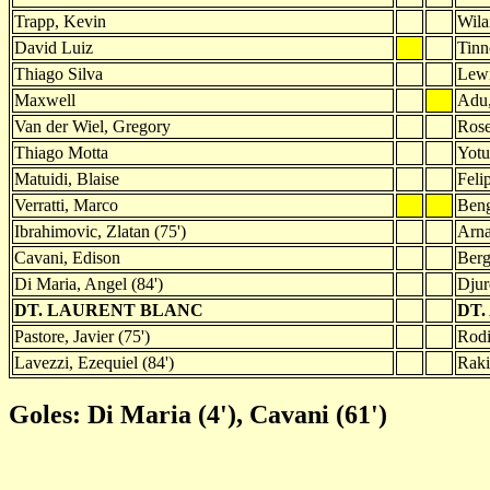
Trapp, Kevin
Wila
David Luiz
Tinn
Thiago Silva
Lewi
Maxwell
Adu,
Van der Wiel, Gregory
Rose
Thiago Motta
Yotu
Matuidi, Blaise
Feli
Verratti, Marco
Beng
Ibrahimovic, Zlatan (75')
Arna
Cavani, Edison
Berg
Di Maria, Angel (84')
Djur
DT. LAURENT BLANC
DT.
Pastore, Javier (75')
Rodi
Lavezzi, Ezequiel (84')
Raki
Goles: Di Maria (4'), Cavani (61')