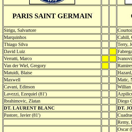
PARIS SAINT GERMAIN
Sirigu, Salvartore
Courtoi
Marquinhos
Cahill,
Thiago Silva
Terry, 
David Luiz
Fabrega
Verratti, Marco
Ivanovi
Van der Wiel, Gregory
Ramire
Matuidi, Blaise
Hazard
Maxwell
Matic,
Cavani, Edinson
Willian 
Lavezzi, Ezequiel (81')
Azpilic
Ibrahimovic, Zlatan
Diego C
DT. LAURENT BLANC
DT. 
Pastore, Javier (81')
Cuadrad
Remy, L
Oscar (