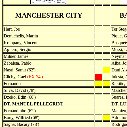
MANCHESTER CITY
B
Hart, Joe
Ter Ste
Demichelis, Martin
Pique, G
Kompany, Vincent
Busquets
Aguero, Sergio
Messi, L
Milner, James
Neymar 
Zabaleta, Pablo
Alba, Jo
Nasri, Samir (62')
Dani Alv
Clichy, Gael
(EX 74')
Iniesta,
Fernando
Rakitic, 
Silva, David (78')
Maschera
Dzeko, Edin (68')
Suarez, 
DT. MANUEL PELLEGRINI
DT. L
Fernandinho (62')
Mathieu,
Bony, Wilfried (68')
Adriano 
Sagna, Bacary (78')
Rodrigue