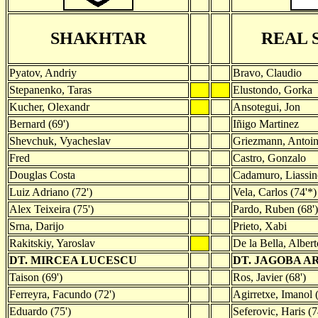
SHAKHTAR
REAL 
Pyatov, Andriy
Bravo, Claudio
Stepanenko, Taras
Elustondo, Gorka
Kucher, Olexandr
Ansotegui, Jon
Bernard (69')
Iñigo Martinez
Shevchuk, Vyacheslav
Griezmann, Antoin
Fred
Castro, Gonzalo
Douglas Costa
Cadamuro, Liassin
Luiz Adriano (72')
Vela, Carlos (74'*)
Alex Teixeira (75')
Pardo, Ruben (68')
Srna, Darijo
Prieto, Xabi
Rakitskiy, Yaroslav
De la Bella, Albert
DT. MIRCEA LUCESCU
DT. JAGOBA A
Taison (69')
Ros, Javier (68')
Ferreyra, Facundo (72')
Agirretxe, Imanol (
Eduardo (75')
Seferovic, Haris (7