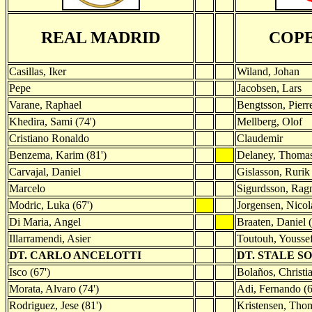
REAL MADRID
COP
Casillas, Iker
Wiland, Johan
Pepe
Jacobsen, Lars
Varane, Raphael
Bengtsson, Pierr
Khedira, Sami (74')
Mellberg, Olof
Cristiano Ronaldo
Claudemir
Benzema, Karim (81')
Delaney, Thoma
Carvajal, Daniel
Gislasson, Rurik
Marcelo
Sigurdsson, Rag
Modric, Luka (67')
Jorgensen, Nicola
Di Maria, Angel
Braaten, Daniel (
Illarramendi, Asier
Toutouh, Youssef
DT. CARLO ANCELOTTI
DT. STALE 
Isco (67')
Bolaños, Christia
Morata, Alvaro (74')
Adi, Fernando (6
Rodriguez, Jese (81')
Kristensen, Thom