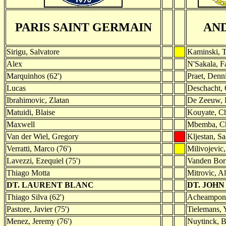
PARIS SAINT GERMAIN
AN
Sirigu, Salvatore
Kaminski, 
Alex
N'Sakala, F
Marquinhos (62')
Praet, Denni
Lucas
Deschacht, 
Ibrahimovic, Zlatan
De Zeeuw, 
Matuidi, Blaise
Kouyate, C
Maxwell
Mbemba, C
Van der Wiel, Gregory
Kljestan, S
Verratti, Marco (76')
Milivojevic
Lavezzi, Ezequiel (75')
Vanden Bor
Thiago Motta
Mitrovic, Al
DT. LAURENT BLANC
DT. JOH
Thiago Silva (62')
Acheampong
Pastore, Javier (75')
Tielemans, Y
Menez, Jeremy (76')
Nuytinck, B