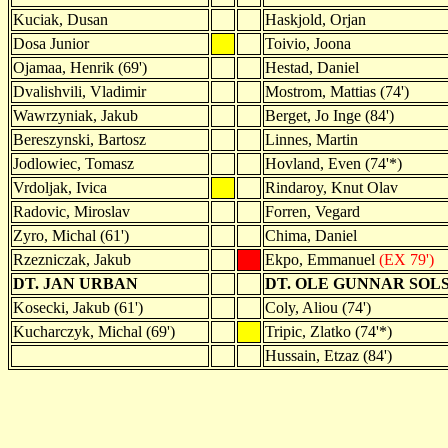
Kuciak, Dusan
Haskjold, Orjan
Dosa Junior
Toivio, Joona
Ojamaa, Henrik (69')
Hestad, Daniel
Dvalishvili, Vladimir
Mostrom, Mattias (74')
Wawrzyniak, Jakub
Berget, Jo Inge (84')
Bereszynski, Bartosz
Linnes, Martin
Jodlowiec, Tomasz
Hovland, Even (74'*)
Vrdoljak, Ivica
Rindaroy, Knut Olav
Radovic, Miroslav
Forren, Vegard
Zyro, Michal (61')
Chima, Daniel
Rzezniczak, Jakub
Ekpo, Emmanuel
(EX 79')
DT. JAN URBAN
DT. OLE GUNNAR SOL
Kosecki, Jakub (61')
Coly, Aliou (74')
Kucharczyk, Michal (69')
Tripic, Zlatko (74'*)
Hussain, Etzaz (84')