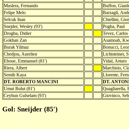
Muslera, Fernando
Buffon, Gianl
Felipe Melo
Barzagli, And
Selcuk Inan
Chiellini, Gio
Snejder, Wesley (93')
Pogba, Paul
Drogba, Didier
Tevez, Carlos
Gokhan Zan
Asamoah, K
Burak Yilmaz
Bonucci, Leon
Chedjou, Aurelien
Lichtsteiner, 
Eboue, Emmanuel (81')
Vidal, Arturo
Riera, Albert
Marchisio, Cla
Semih Kaya
Llorente, Fer
DT. ROBERTO MANCINI
DT. ANTON
Umut Bulut (81')
Quagliarella, 
Ceyhun Gulselam (93')
Giovinco, Seba
Gol: Sneijder (85')