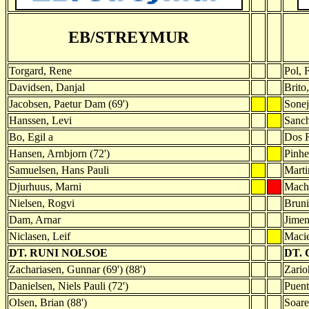
EB/STREYMUR
Torgard, Rene
Pol, 
Davidsen, Danjal
Brito
Jacobsen, Paetur Dam (69')
Sonej
Hanssen, Levi
Sanch
Bo, Egil a
Dos R
Hansen, Arnbjorn (72')
Pinhe
Samuelsen, Hans Pauli
Marti
Djurhuus, Marni
Mach
Nielsen, Rogvi
Brun
Dam, Arnar
Jimen
Niclasen, Leif
Macie
DT. RUNI NOLSOE
DT.
Zachariasen, Gunnar (69') (88')
Zario
Danielsen, Niels Pauli (72')
Puent
Olsen, Brian (88')
Soare