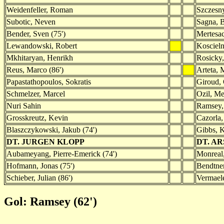
Weidenfeller, Roman
Szczesn
Subotic, Neven
Sagna, 
Bender, Sven (75')
Mertesac
Lewandowski, Robert
Koscieln
Mkhitaryan, Henrikh
Rosicky,
Reus, Marco (86')
Arteta, 
Papastathopoulos, Sokratis
Giroud, 
Schmelzer, Marcel
Ozil, Me
Nuri Sahin
Ramsey,
Grosskreutz, Kevin
Cazorla, 
Blaszczykowski, Jakub (74')
Gibbs, K
DT. JURGEN KLOPP
DT. A
Aubameyang, Pierre-Emerick (74')
Monreal,
Hofmann, Jonas (75')
Bendtner
Schieber, Julian (86')
Vermael
Gol: Ramsey (62')