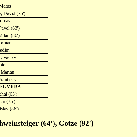
 Matus
, David (75')
Tomas
avel (63')
Milan (86')
Roman
Radim
, Vaclav
niel
 Marian
Frantisek
VEL VRBA
hal (63')
an (75')
islav (86')
chweinsteiger (64'), Gotze (92')