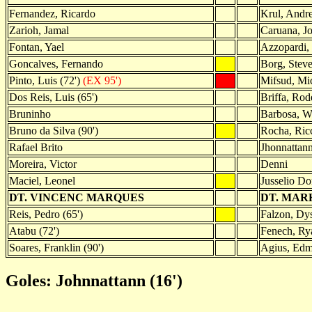
Fernandez, Ricardo
Krul, Andr
Zarioh, Jamal
Caruana, J
Fontan, Yael
Azzopardi, 
Goncalves, Fernando
Borg, Stev
Pinto, Luis (72')
(EX 95')
Mifsud, Mi
Dos Reis, Luis (65')
Briffa, Rod
Bruninho
Barbosa, W
Bruno da Silva (90')
Rocha, Ric
Rafael Brito
Jhonnattann
Moreira, Victor
Denni
Maciel, Leonel
Jusselio Do
DT. VINCENC MARQUES
DT. MAR
Reis, Pedro (65')
Falzon, Dys
Atabu (72')
Fenech, Rya
Soares, Franklin (90')
Agius, Edm
Goles: Johnnattann (16')