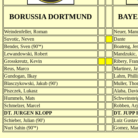
BORUSSIA DORTMUND
BAYE
Weindenfeller, Roman
Neuer, Man
Suvotic, Neven
Dante
Bender, Sven (90'*)
Boateng, Je
Lewandowski, Robert
Mandzukic, 
Grosskreutz, Kevin
Ribery, Fran
Reus, Marco
Martinez, Ja
Gundogan, Ilkay
Lahm, Phill
Blasczykowski, Jakub (90')
Muller, Tho
Piszczek, Lukasz
Alaba, Davi
Hummels, Mats
Schweinsteig
Schmelzer, Marcel
Robben, Arj
DT. JURGEN KLOPP
DT. JUPP
Schieber, Julian (90')
Luiz Gustav
Nuri Sahin (90'*)
Gomez, Mari