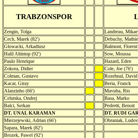
TRABZONSPOR
Zengin, Tolga
Landreau, Mikae
Cech, Marek (82')
Debuchy, Mathi
Glowacki, Arkadiusz
Balmont, Florent
Halil Altintop (92')
Sow, Moussa
Paulo Henrique
Hazard, Eden
Zokora, Didier
Cole, Joe (76')
Colman, Gustavo
Rozehnal, David
Kacar, Giray
Beria, Franck
Alanzinho (66')
Mavuba, Rio
Celutska, Ondrej
Basa, Marko
Balci, Serkan
Pedretti, Benoit
DT. UNAL KARAMAN
DT. RUDI GA
Mierzejewski, Adrian (66')
Obraniak, Ludovi
Sapara, Marek (82')
Brozek, Pawel (92')