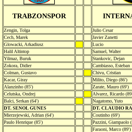
TRABZONSPOR
INTERN
Zengin, Tolga
Julio Cesar
Cech, Marek
Javier Zanetti
Glowacki, Arkadiusz
Lucio
Halil Altintop
Samuel, Walter
Yilmaz, Buruk
Stankovic, Dejan
Zokora, Didier
Cambiasso, Esteban
Colman, Gustavo
Chivu, Cristian
Kacar, Giray
Milito, Diego (86')
Alanzinho (85')
Zarate, Mauro (69')
Celutska, Ondrej
Alvarez, Ricardo (89
Balci, Serkan (64')
Nagatomo, Yuto
DT. SENOL GUNES
DT. CLAUDIO RA
Mierzejewski, Adrian (64')
Coutinho (69')
Paulo Henrique (85')
Pazzini, Giampaolo (
Faraoni, Marco (89')