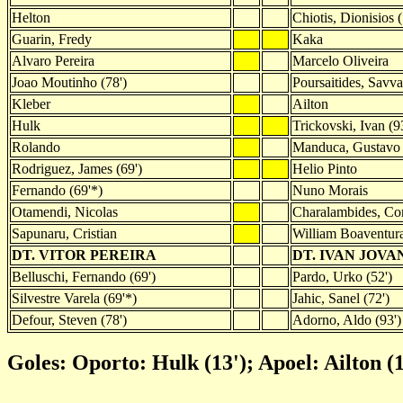
Helton
Chiotis, Dionisios (
Guarin, Fredy
Kaka
Alvaro Pereira
Marcelo Oliveira
Joao Moutinho (78')
Poursaitides, Savva
Kleber
Ailton
Hulk
Trickovski, Ivan (9
Rolando
Manduca, Gustavo 
Rodriguez, James (69')
Helio Pinto
Fernando (69'*)
Nuno Morais
Otamendi, Nicolas
Charalambides, Con
Sapunaru, Cristian
William Boaventur
DT. VITOR PEREIRA
DT. IVAN JOVA
Belluschi, Fernando (69')
Pardo, Urko (52')
Silvestre Varela (69'*)
Jahic, Sanel (72')
Defour, Steven (78')
Adorno, Aldo (93')
Goles: Oporto: Hulk (13'); Apoel: Ailton (1