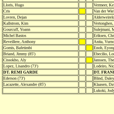
Lloris, Hugo
Vermeer, Ke
Cris
Van der Wiel
Lovren, Dejan
Alderweirel
Kallstrom, Kim
Vertonghen,
Gourcuff, Yoann
Sulejmani, 
Michel Bastos
Eriksen, Chr
Reveillere, Anthony
Anita, Vurn
Gomis, Bafetimbi
Enoh, Eyon
Briand, Jimmy (85')
Ebecilio, Lo
Cissokho, Aly
Janssen, Th
Lopez, Lisandro (73')
Lodeiro, Nic
DT. REMI GARDE
DT. FRAN
Ederson (73')
Blind, Daley
Lacazette, Alexandre (85')
Klaasen, Da
Lukoki, Jody