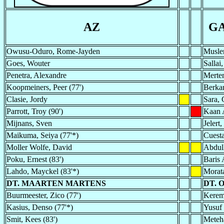
AZ
G
Owusu-Oduro, Rome-Jayden
Musle
Goes, Wouter
Sallai
Penetra, Alexandre
Merten
Koopmeiners, Peer (77')
Berkan
Clasie, Jordy
Sara, 
Parrott, Troy (90')
Kaan
Mijnans, Sven
Jelert,
Maikuma, Seiya (77'*)
Cuesta
Moller Wolfe, David
Abdul
Poku, Ernest (83')
Baris 
Lahdo, Mayckel (83'*)
Morata
DT. MAARTEN MARTENS
DT. 
Buurmeester, Zico (77')
Kerem
Kasius, Denso (77'*)
Yusuf 
Smit, Kees (83')
Meteha