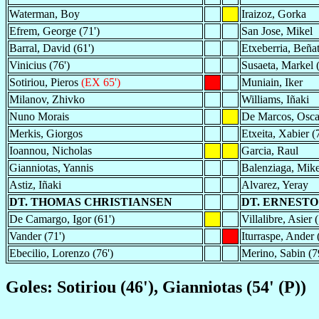
Waterman, Boy
Iraizoz, Gorka
Efrem, George (71')
San Jose, Mikel
Barral, David (61')
Etxeberria, Beña
Vinicius (76')
Susaeta, Markel (
Sotiriou, Pieros
(EX 65')
Muniain, Iker
Milanov, Zhivko
Williams, Iñaki
Nuno Morais
De Marcos, Oscar
Merkis, Giorgos
Etxeita, Xabier (
Ioannou, Nicholas
Garcia, Raul
Gianniotas, Yannis
Balenziaga, Mike
Astiz, Iñaki
Alvarez, Yeray
DT. THOMAS CHRISTIANSEN
DT. ERNEST
De Camargo, Igor (61')
Villalibre, Asier 
Vander (71')
Iturraspe, Ander 
Ebecilio, Lorenzo (76')
Merino, Sabin (7
Goles: Sotiriou (46'), Gianniotas (54' (P))