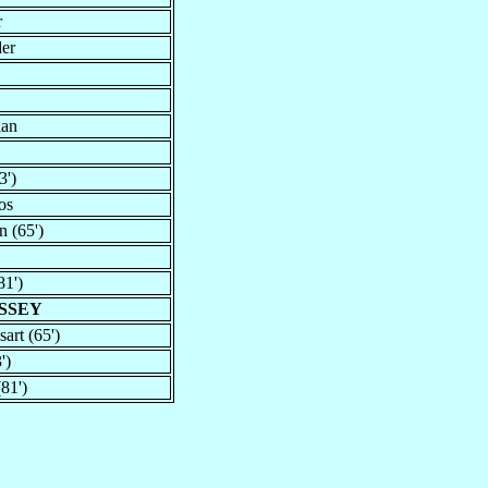
r
der
ian
3')
os
 (65')
81')
OSSEY
art (65')
')
81')