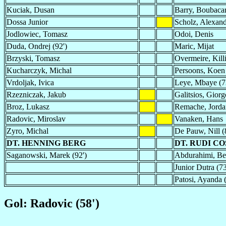
Kuciak, Dusan
Barry, Boubaca
Dossa Junior
Scholz, Alexan
Jodlowiec, Tomasz
Odoi, Denis
Duda, Ondrej (92')
Maric, Mijat
Brzyski, Tomasz
Overmeire, Kill
Kucharczyk, Michal
Persoons, Koen
Vrdoljak, Ivica
Leye, Mbaye (7
Rzezniczak, Jakub
Galitsios, Giorg
Broz, Lukasz
Remache, Jordan
Radovic, Miroslav
Vanaken, Hans
Zyro, Michal
De Pauw, Nill (
DT. HENNING BERG
DT. RUDI C
Saganowski, Marek (92')
Abdurahimi, Bes
Junior Dutra (73
Patosi, Ayanda (
Gol: Radovic (58')