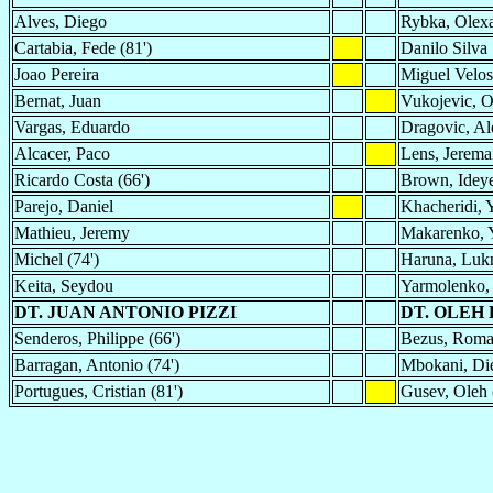
Alves, Diego
Rybka, Olex
Cartabia, Fede (81')
Danilo Silva
Joao Pereira
Miguel Velo
Bernat, Juan
Vukojevic, 
Vargas, Eduardo
Dragovic, Al
Alcacer, Paco
Lens, Jeremai
Ricardo Costa (66')
Brown, Ideye
Parejo, Daniel
Khacheridi, 
Mathieu, Jeremy
Makarenko, 
Michel (74')
Haruna, Luk
Keita, Seydou
Yarmolenko,
DT. JUAN ANTONIO PIZZI
DT. OLEH
Senderos, Philippe (66')
Bezus, Roman
Barragan, Antonio (74')
Mbokani, Die
Portugues, Cristian (81')
Gusev, Oleh 