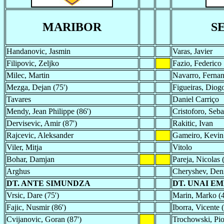
MARIBOR
S
Handanovic, Jasmin
Varas, Javier
Filipovic, Zeljko
Fazio, Federico
Milec, Martin
Navarro, Ferna
Mezga, Dejan (75')
Figueiras, Diog
Tavares
Daniel Carriço
Mendy, Jean Philippe (86')
Cristoforo, Seba
Dervisevic, Amir (87')
Rakitic, Ivan
Rajcevic, Aleksander
Gameiro, Kevin
Viler, Mitja
Vitolo
Bohar, Damjan
Pareja, Nicolas 
Arghus
Cheryshev, Deni
DT. ANTE SIMUNDZA
DT. UNAI E
Vrsic, Dare (75')
Marin, Marko (4
Fajic, Nusmir (86')
Iborra, Vicente (
Cvijanovic, Goran (87')
Trochowski, Piot