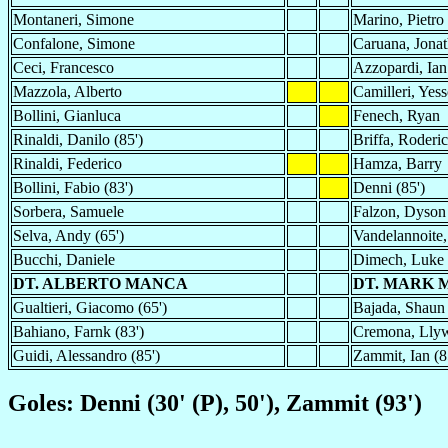
Montaneri, Simone
Marino, Pietro
Confalone, Simone
Caruana, Jonat
Ceci, Francesco
Azzopardi, Ian
Mazzola, Alberto
Camilleri, Yes
Bollini, Gianluca
Fenech, Ryan
Rinaldi, Danilo (85')
Briffa, Roderi
Rinaldi, Federico
Hamza, Barry
Bollini, Fabio (83')
Denni (85')
Sorbera, Samuele
Falzon, Dyson 
Selva, Andy (65')
Vandelannoite,
Bucchi, Daniele
Dimech, Luke
DT. ALBERTO MANCA
DT. MARK 
Gualtieri, Giacomo (65')
Bajada, Shaun 
Bahiano, Farnk (83')
Cremona, Llyw
Guidi, Alessandro (85')
Zammit, Ian (8
Goles: Denni (30' (P), 50'), Zammit (93')