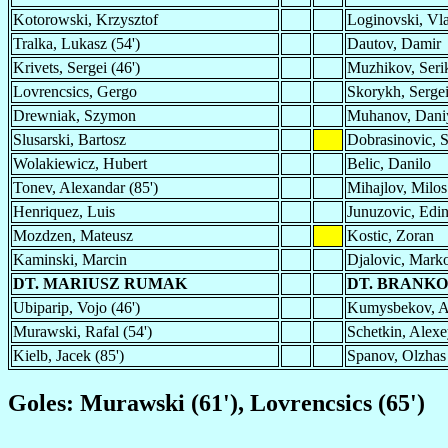
Kotorowski, Krzysztof
Loginovski, Vl
Tralka, Lukasz (54')
Dautov, Damir
Krivets, Sergei (46')
Muzhikov, Serik
Lovrencsics, Gergo
Skorykh, Sergei
Drewniak, Szymon
Muhanov, Dani
Slusarski, Bartosz
Dobrasinovic, S
Wolakiewicz, Hubert
Belic, Danilo
Tonev, Alexandar (85')
Mihajlov, Milos
Henriquez, Luis
Junuzovic, Edin
Mozdzen, Mateusz
Kostic, Zoran
Kaminski, Marcin
Djalovic, Mark
DT. MARIUSZ RUMAK
DT. BRANKO
Ubiparip, Vojo (46')
Kumysbekov, Ai
Murawski, Rafal (54')
Schetkin, Alexe
Kielb, Jacek (85')
Spanov, Olzhas 
Goles: Murawski (61'), Lovrencsics (65')