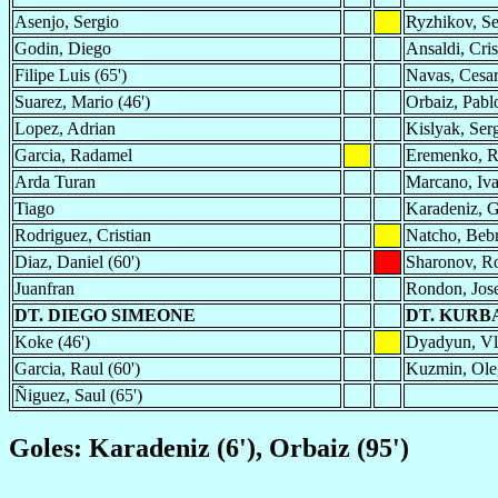
Asenjo, Sergio
Ryzhikov, Se
Godin, Diego
Ansaldi, Cris
Filipe Luis (65')
Navas, Cesa
Suarez, Mario (46')
Orbaiz, Pabl
Lopez, Adrian
Kislyak, Ser
Garcia, Radamel
Eremenko, 
Arda Turan
Marcano, Iv
Tiago
Karadeniz, G
Rodriguez, Cristian
Natcho, Beb
Diaz, Daniel (60')
Sharonov, 
Juanfran
Rondon, Jose
DT. DIEGO SIMEONE
DT. KURB
Koke (46')
Dyadyun, Vla
Garcia, Raul (60')
Kuzmin, Oleg
Ñiguez, Saul (65')
Goles: Karadeniz (6'), Orbaiz (95')