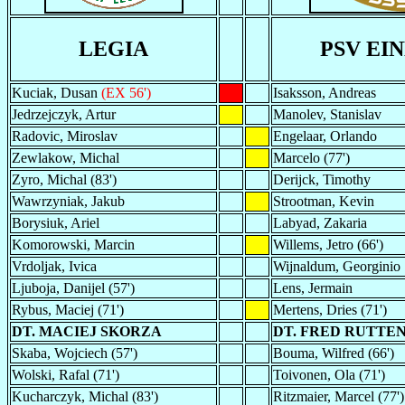
LEGIA
PSV EI
Kuciak, Dusan
(EX 56')
Isaksson, Andreas
Jedrzejczyk, Artur
Manolev, Stanislav
Radovic, Miroslav
Engelaar, Orlando
Zewlakow, Michal
Marcelo (77')
Zyro, Michal (83')
Derijck, Timothy
Wawrzyniak, Jakub
Strootman, Kevin
Borysiuk, Ariel
Labyad, Zakaria
Komorowski, Marcin
Willems, Jetro (66')
Vrdoljak, Ivica
Wijnaldum, Georginio
Ljuboja, Danijel (57')
Lens, Jermain
Rybus, Maciej (71')
Mertens, Dries (71')
DT. MACIEJ SKORZA
DT. FRED RUTTE
Skaba, Wojciech (57')
Bouma, Wilfred (66')
Wolski, Rafal (71')
Toivonen, Ola (71')
Kucharczyk, Michal (83')
Ritzmaier, Marcel (77')