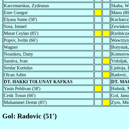
Karcemarskas, Zydrunas
Skaba, W
Enre Gungor
Manu (80
Elyasa Sume (58')
Kucharczy
Sosa, Ismael
Zewlakow
Murat Ceylan (85')
Rzelnicza
Popov, Ivelin (66')
Wawrzyni
Wagner
Borysiuk,
Nounkeu, Dany
Komorows
Saraiva, Ivan
Vrdoljak,
Serdar Kurtulus
Ljuboja, D
Olcan Adim
Radovic, 
DT. HAKKI TOLUNAY KAFKAS
DT. MA
Yasin Pehlivan (58')
Hubnik, M
Cenk Tosun (66')
Gol, Janu
Muhammet Demir (85')
Zyro, Mic
Gol: Radovic (51')