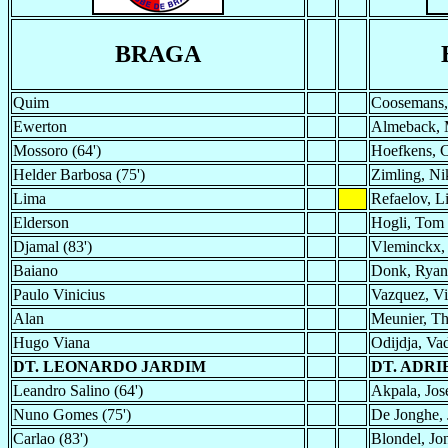
BRAGA
Quim
Coosemans,
Ewerton
Almeback, 
Mossoro (64')
Hoefkens, C
Helder Barbosa (75')
Zimling, Ni
Lima
Refaelov, Li
Elderson
Hogli, Tom
Djamal (83')
Vleminckx, 
Baiano
Donk, Ryan
Paulo Vinicius
Vazquez, Vi
Alan
Meunier, Th
Hugo Viana
Odijdja, Va
DT. LEONARDO JARDIM
DT. ADRI
Leandro Salino (64')
Akpala, Jos
Nuno Gomes (75')
De Jonghe, 
Carlao (83')
Blondel, Jon